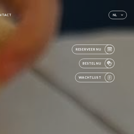
NTACT
NL
RESERVEER NU
BESTEL NU
WACHTLIJST