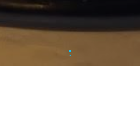
Eddar
Restaurant chaleureux et con
Un voyage culinaire au cœur des spécialit