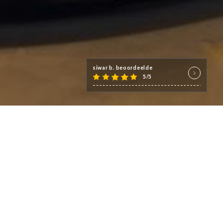
siwar b. beoordeelde
5/5
vivial !
és méditerranéennes !