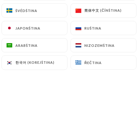
简体中文 (ČÍNŠTINA)
简体中文 (ČÍNŠTINA)
ŠVÉDŠTINA
ŠVÉDŠTINA
Hodnotil uživatel siwar b.
S
JAPONŠTINA
JAPONŠTINA
RUŠTINA
RUŠTINA
5/5
13/04/2026
•
07:31
ARABŠTINA
ARABŠTINA
NIZOZEMŠTINA
NIZOZEMŠTINA
Hodnotil uživatel Selma C.
S
한국어 (KOREJŠTINA)
한국어 (KOREJŠTINA)
ŘEČTINA
ŘEČTINA
5/5
Plats bons et généreux Nous y sommes
allés pendant le ramadan il y’a avait une
très bonne ambiance !
04/04/2026
•
07:36
Hodnotil uživatel Narjis J.
N
5/5
Super ambiance et bon repas