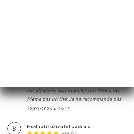
Hodnotil uživatel mansour L.
M
4/5
13/03/2026
•
01:57
Hodnotil uživatel Agnès L.
A
1/5
Décevant, trop cher pour ce que c’est. Une
chorba viande servie avec un mini morceau
de viande, celle au poisson morceaux de
poisson inexistant. Les bricks la cuisson
est aléatoire soit blanche soit trop cuite.
Même pas un thé. Je ne recommande pas
12/03/2026
•
06:15
Hodnotil uživatel badra s.
B
5/5